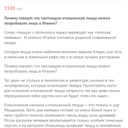
13.01
2015
Почему говорят, что настоящую итальянскую пиццу можно
попробовать лишь в Италии?
Слово «пицца» с латинского языка переводят как «плоская
лепешка». И именно Италия считается родиной современной
пиццы.
Сегодня пицца очень любимое многими людьми блюдо, оно есть
в меню как в маленьких кафе, так и в самых лучших ресторанах.
Почему говорят, что настоящую итальянскую пиццу можно
попробовать лишь в Италии?
Тут дело не столько в технологии и рецептуре, сколько в тех
ингредиентах, которые используют повара. Приготовить тесто
для истинной итальянской пиццы непросто, так как даже слегка
пересушенное либо крутое, оно не будет «тем, что надо».
Классическая начинка у итальянской пиццы — это томаты и сыр
Моцарелла. Тесто для лепешки готовят из смеси белой муки и
муки грубого помола, оливкового масла, воды, соли, дрожжей.
После раскатки лепешка пропитывается только особым томатным
соусом, а не кетчупом. Итальянцы выпекают пиццу в помпейской