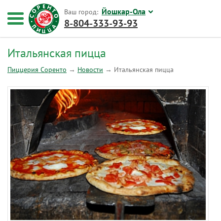
Йошкар-Ола
Ваш город:
8-804-333-93-93
Итальянская пицца
Пиццерия Соренто
→
Новости
→
Итальянская пицца