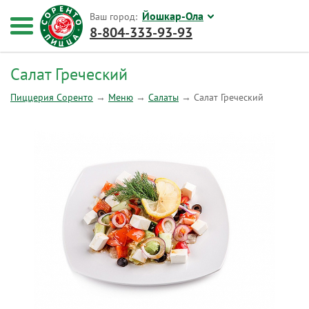
Йошкар-Ола
Ваш город:
8-804-333-93-93
Салат Греческий
Пиццерия Соренто
→
Меню
→
Салаты
→
Салат Греческий