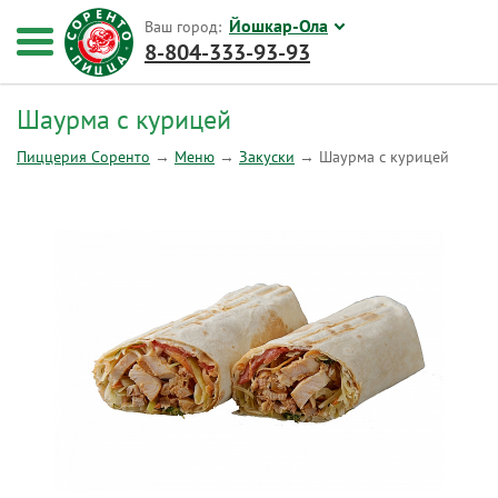
Йошкар-Ола
Ваш город:
8-804-333-93-93
Шаурма с курицей
Пиццерия Соренто
→
Меню
→
Закуски
→
Шаурма с курицей