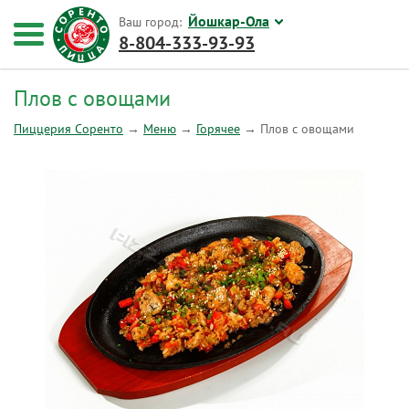
Йошкар-Ола
Ваш город:
8-804-333-93-93
Плов с овощами
Пиццерия Соренто
→
Меню
→
Горячее
→
Плов с овощами