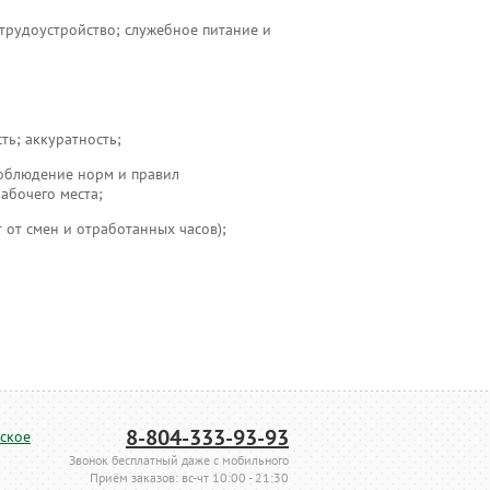
е трудоустройство; служебное питание и
ть; аккуратность;
соблюдение норм и правил
абочего места;
т от смен и отработанных часов);
8-804-333-93-93
ское
Звонок бесплатный даже с мобильного
Приём заказов: вс-чт 10:00 - 21:30