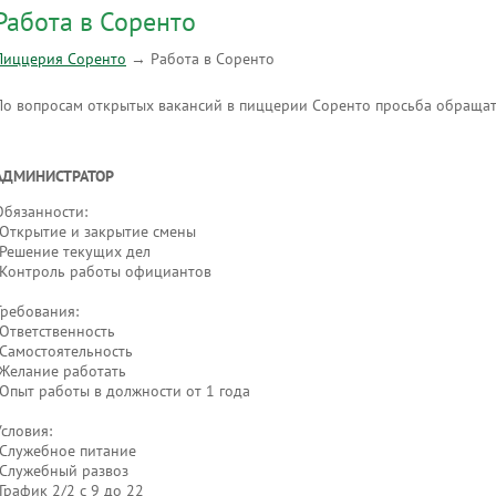
Работа в Соренто
Пиццерия Соренто
→
Работа в Соренто
По вопросам открытых вакансий в пиццерии Соренто просьба обращат
АДМИНИСТРАТОР
Обязанности:
-Открытие и закрытие смены
-Решение текущих дел
-Контроль работы официантов
Требования:
-Ответственность
-Самостоятельность
-Желание работать
-Опыт работы в должности от 1 года
Условия:
-Служебное питание
-Служебный развоз
-График 2/2 с 9 до 22