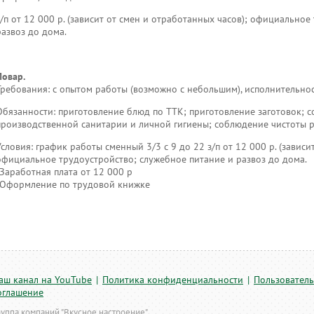
з/п от 12 000 р. (зависит от смен и отработанных часов); официально
развоз до дома.
Повар.
Требования: с опытом работы (возможно с небольшим), исполнительнос
Обязанности: приготовление блюд по ТТК; приготовление заготовок; 
производственной санитарии и личной гигиены; соблюдение чистоты р
Условия: график работы сменный 3/3 с 9 до 22 з/п от 12 000 р. (зависи
официальное трудоустройство; служебное питание и развоз до дома.
-Заработная плата от 12 000 р
-Оформление по трудовой книжке
аш канал на YouTube
|
Политика конфиденциальности
|
Пользователь
оглашение
руппа компаний "Вкусное настроение"