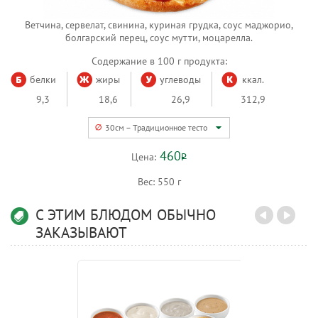
Ветчина, сервелат, свинина, куриная грудка, соус маджорио,
болгарский перец, соус мутти, моцарелла.
Содержание в 100 г продукта:
белки
жиры
углеводы
ккал.
9,3
18,6
26,9
312,9
30см – Традиционное тесто
460
Цена:
Р
Вес:
550 г
С ЭТИМ БЛЮДОМ ОБЫЧНО
ЗАКАЗЫВАЮТ