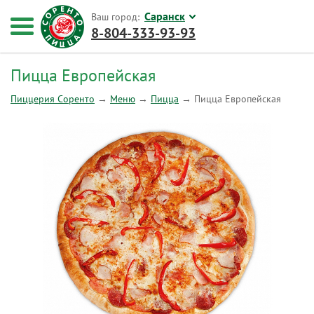
Саранск
Ваш город:
8-804-333-93-93
Пицца Европейская
Пиццерия Соренто
→
Меню
→
Пицца
→
Пицца Европейская