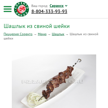
Саранск
Ваш город:
8-804-333-93-93
Шашлык из свиной шейки
Пиццерия Соренто
→
Меню
→
Шашлык
→
Шашлык из свиной
шейки