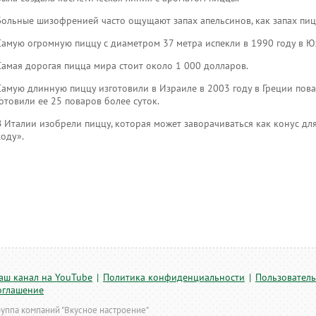
Больные шизофренией часто ощущают запах апельсинов, как запах пиц
Самую огромную пиццу с диаметром 37 метра испекли в 1990 году в 
Самая дорогая пицца мира стоит около 1 000 долларов.
Самую длинную пиццу изготовили в Израиле в 2003 году в Греции пова
Готовили ее 25 поваров более суток.
В Италии изобрели пиццу, которая может заворачиваться как конус для
ходу».
аш канал на YouTube
|
Политика конфиденциальности
|
Пользователь
оглашение
руппа компаний "Вкусное настроение"