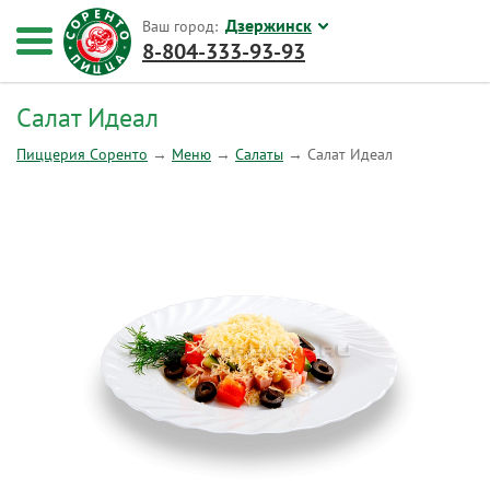
Дзержинск
Ваш город:
8-804-333-93-93
Салат Идеал
Пиццерия Соренто
→
Меню
→
Салаты
→
Салат Идеал