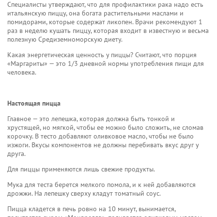
Специалисты утверждают, что для профилактики рака надо есть
итальянскую пиццу, она богата растительными маслами и
помидорами, которые содержат ликопен. Врачи рекомендуют 1
раз в неделю кушать пиццу, которая входит в известную и весьма
полезную Средиземноморскую диету.
Какая энергетическая ценность у пиццы? Считают, что порция
«Маргариты» — это 1/3 дневной нормы употребления пищи для
человека.
Настоящая пицца
Главное — это лепешка, которая должна быть тонкой и
хрустящей, но мягкой, чтобы ее можно было сложить, не сломав
корочку. В тесто добавляют оливковое масло, чтобы не было
изжоги. Вкусы компонентов не должны перебивать вкус друг у
друга.
Для пиццы применяются лишь свежие продукты.
Мука для теста берется мелкого помола, и к ней добавляются
дрожжи. На лепешку сверху кладут томатный соус.
Пицца кладется в печь ровно на 10 минут, вынимается,