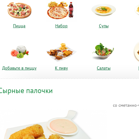
Пицца
Набор
Супы
Добавьте в пиццу
К пиву
Салаты
Сырные палочки
со сметанно