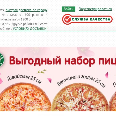
Войти
Зарегистрироваться
каз,
быстрая доставка по городу
т мин. заказ от 600 р. пт-вс и
и
мин. заказ от 1200 р.
на, 117. Другие районы
пн-чт
от
робнее в
УСЛОВИЯХ ДОСТАВКИ
.