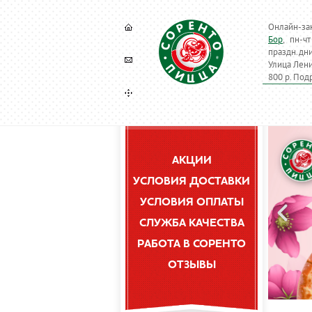
Онлайн-за
Бор
, пн-ч
праздн.дн
Улица Лени
800 р. Под
АКЦИИ
УСЛОВИЯ ДОСТАВКИ
УСЛОВИЯ ОПЛАТЫ
СЛУЖБА КАЧЕСТВА
РАБОТА В СОРЕНТО
ОТЗЫВЫ