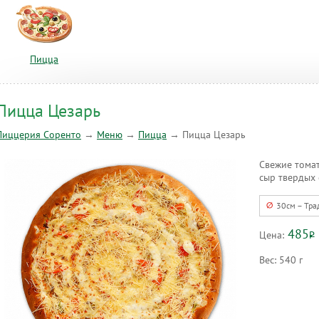
Пицца
Пицца Цезарь
Пиццерия Соренто
→
Меню
→
Пицца
→
Пицца Цезарь
Свежие томаты
сыр твердых 
30см – Тра
485
Цена:
Р
Вес:
540 г