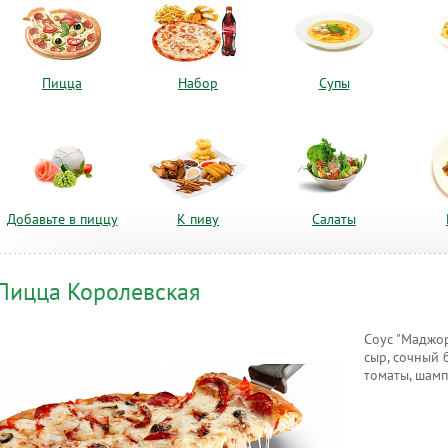
Пицца
Набор
Супы
Добавьте в пиццу
К пиву
Салаты
Пицца Королевская
Соус "Маджор
сыр, сочный 
томаты, шам