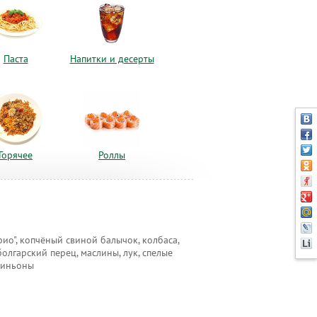
Паста
Напитки и десерты
Горячее
Роллы
ио", копчёный свиной балычок, колбаса,
болгарский перец, маслины, лук, спелые
пиньоны