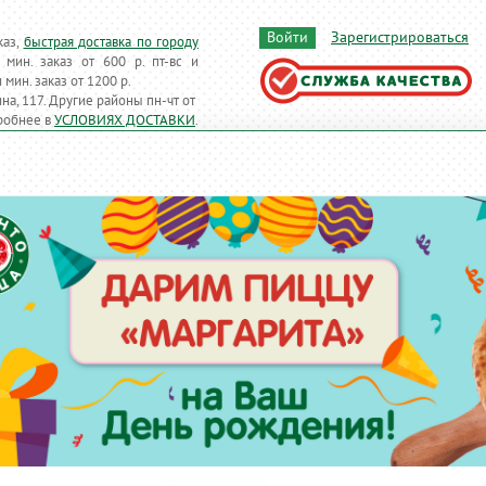
Войти
Зарегистрироваться
каз,
быстрая доставка по городу
т мин. заказ от 600 р. пт-вс и
и
мин. заказ от 1200 р.
на, 117. Другие районы
пн-чт
от
робнее в
УСЛОВИЯХ ДОСТАВКИ
.