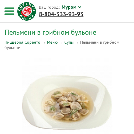
Муром
Ваш город:
8-804-333-93-93
Пельмени в грибном бульоне
Пиццерия Соренто
→
Меню
→
Супы
→
Пельмени в грибном
бульоне