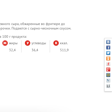
ежного сыра, обжаренные во фритюре до
рочки. Подаются с сырно-чесночным соусом.
 100 г продукта:
жиры
углеводы
ккал.
32,4
36,4
511,9