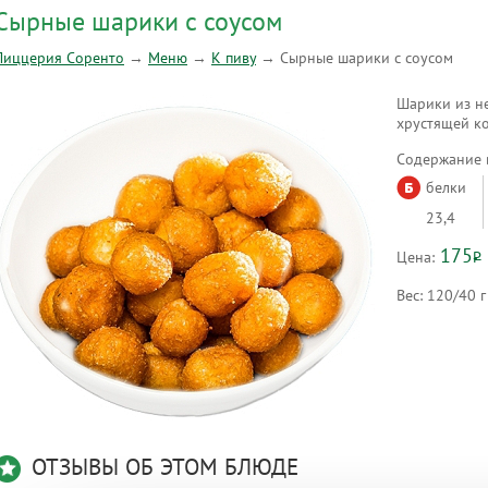
Сырные шарики с соусом
Пиццерия Соренто
→
Меню
→
К пиву
→
Сырные шарики с соусом
Шарики из н
хрустящей ко
Содержание в
белки
23,4
175
Цена:
Р
Вес:
120/40 г
ОТЗЫВЫ ОБ ЭТОМ БЛЮДЕ