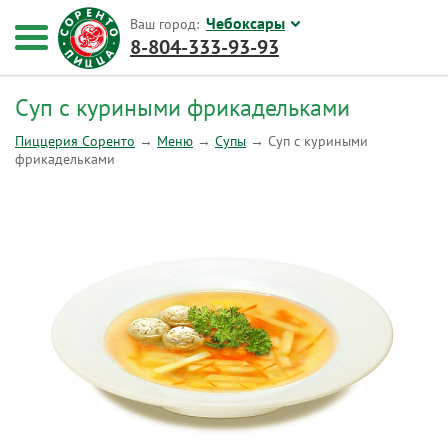
Чебоксары
Ваш город:
8-804-333-93-93
Суп с куриными фрикадельками
Пиццерия Соренто
→
Меню
→
Супы
→
Суп с куриными
фрикадельками