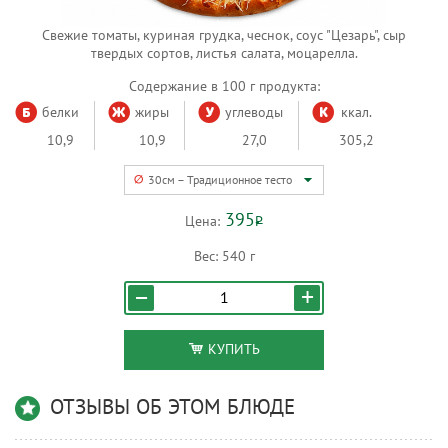
Свежие томаты, куриная грудка, чеснок, соус "Цезарь", сыр
твердых сортов, листья салата, моцарелла.
Содержание в 100 г продукта:
белки
жиры
углеводы
ккал.
10,9
10,9
27,0
305,2
30см – Традиционное тесто
395
Цена:
Р
Вес:
540 г
КУПИТЬ
ОТЗЫВЫ ОБ ЭТОМ БЛЮДЕ