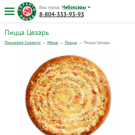
Чебоксары
Ваш город:
8-804-333-93-93
Пицца Цезарь
Пиццерия Соренто
→
Меню
→
Пицца
→
Пицца Цезарь