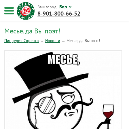
Бор
Ваш город:
8-901-800-66-52
Месье, да Вы поэт!
Пиццерия Соренто
→
Новости
→
Месье, да Вы поэт!