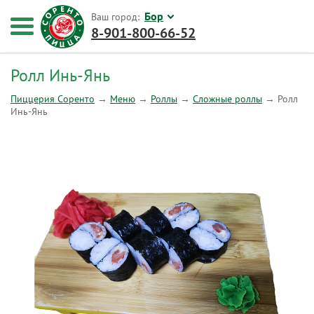
Бор
Ваш город:
8-901-800-66-52
Ролл Инь-Янь
Пиццерия Соренто
→
Меню
→
Роллы
→
Сложные роллы
→
Ролл
Инь-Янь