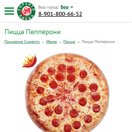
Бор
Ваш город:
8-901-800-66-52
Пицца Пепперони
Пиццерия Соренто
→
Меню
→
Пицца
→
Пицца Пепперони