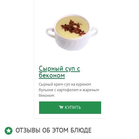
Сырный суп с
Салат 
беконом
Салат Айсбер
томаты, свеж
Сырный крем-суп на курином
"Гнёздышко",
бульоне с картофелем и жареным
беконом.
КУПИТЬ
ОТЗЫВЫ ОБ ЭТОМ БЛЮДЕ