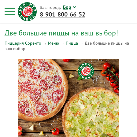
Бор
Ваш город:
8-901-800-66-52
Две большие пиццы на ваш выбор!
Пиццерия Соренто
→
Меню
→
Пицца
→
Две большие пиццы на
ваш выбор!