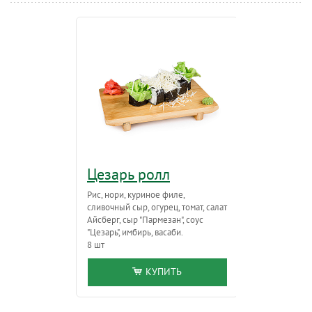
Цезарь ролл
Салат 
Рис, нори, куриное филе,
Куриное филе
сливочный сыр, огурец, томат, салат
шампиньоны, 
Айсберг, сыр "Пармезан", соус
корейски, ма
"Цезарь", имбирь, васаби.
8 шт
КУПИТЬ