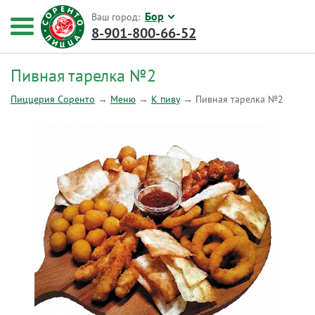
Бор
Ваш город:
8-901-800-66-52
Пивная тарелка №2
Пиццерия Соренто
→
Меню
→
К пиву
→
Пивная тарелка №2