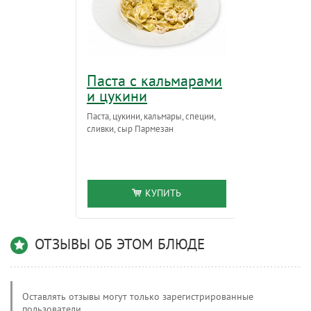
Паста с кальмарами
Пицца 
и цукини
Карбонад, т
соус Том Ям,
Паста, цукини, кальмары, специи,
соус 1000 ос
сливки, сыр Пармезан
кунжут.
25см – Т
КУПИТЬ
ОТЗЫВЫ ОБ ЭТОМ БЛЮДЕ
Оставлять отзывы могут только зарегистрированные
пользователи.