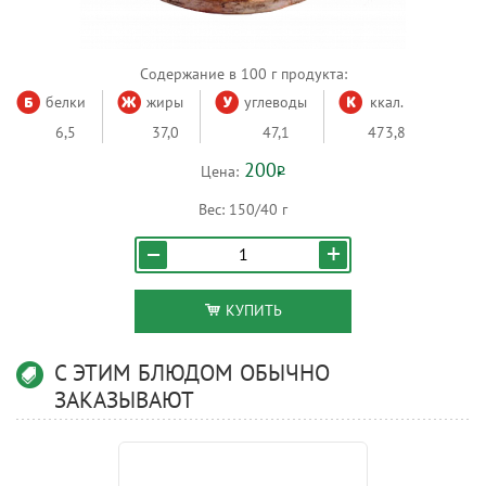
Содержание в 100 г продукта:
белки
жиры
углеводы
ккал.
6,5
37,0
47,1
473,8
200
Цена:
Р
Вес:
150/40 г
КУПИТЬ
С ЭТИМ БЛЮДОМ ОБЫЧНО
ЗАКАЗЫВАЮТ