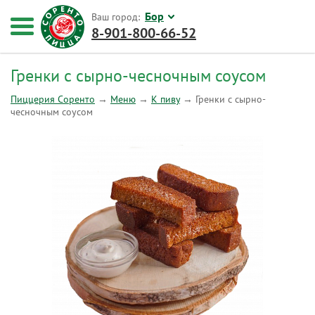
Бор
Ваш город:
8-901-800-66-52
Гренки с сырно-чесночным соусом
Пиццерия Соренто
→
Меню
→
К пиву
→
Гренки с сырно-
чесночным соусом