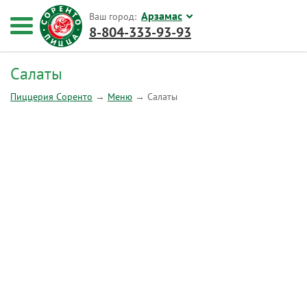
Арзамас
Ваш город:
8-804-333-93-93
Салаты
Пиццерия Соренто
→
Меню
→
Салаты